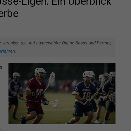
sse-Ligen: Ein Überblick
erbe
r verlinken u.a. auf ausgewählte Online-Shops und Partner,
erfahren
.
er
s