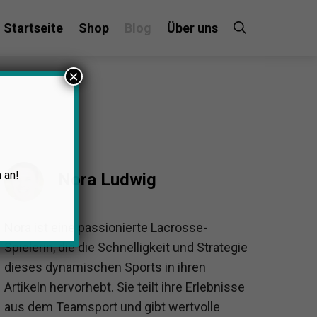
Startseite
Shop
Blog
Über uns
×
 an!
Nora Ludwig
Nora ist eine passionierte Lacrosse-
Spielerin, die die Schnelligkeit und Strategie
dieses dynamischen Sports in ihren
Artikeln hervorhebt. Sie teilt ihre Erlebnisse
aus dem Teamsport und gibt wertvolle