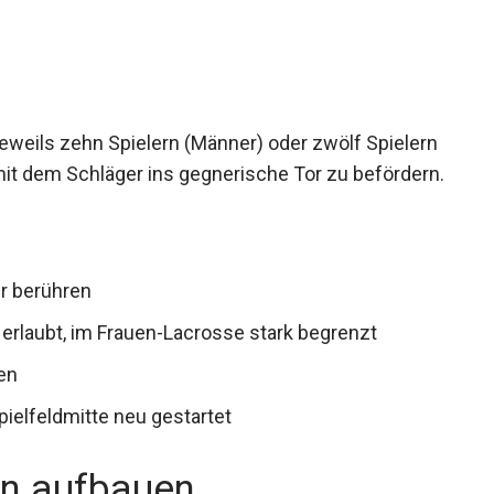
n
eweils zehn Spielern (Männer) oder zwölf
, den Ball mit dem Schläger ins gegnerische Tor zu
er berühren
erlaubt, im Frauen-Lacrosse stark begrenzt
ten
pielfeldmitte neu gestartet
on aufbauen