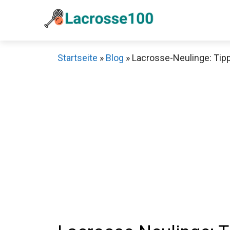
Zum
Inhalt
springen
Startseite
»
Blog
»
Lacrosse-Neulinge: Tipp
Sch