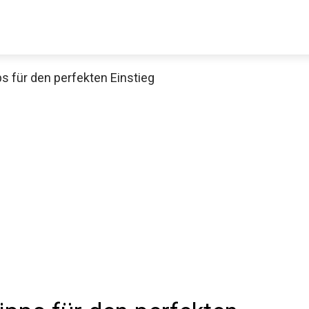
s für den perfekten Einstieg
Decathlon Sale
aue dir jetzt die meistverkauften Produkte im Sale bei Decathlon
Jetzt anschauen