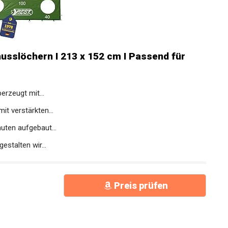
usslöchern I 213 x 152 cm I Passend für
rzeugt mit...
t verstärkten...
uten aufgebaut...
talten wir...
Preis prüfen