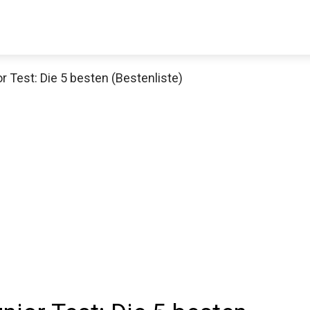
 Test: Die 5 besten (Bestenliste)
Decathlon Sale
aue dir jetzt die meistverkauften Produkte im Sale bei Decathlon
Jetzt anschauen