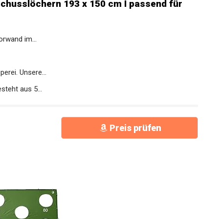
husslöchern 193 x 150 cm I passend für
rwand im...
erei. Unsere...
teht aus 5...
Preis prüfen