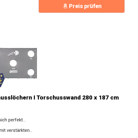
Preis prüfen
husslöchern I Torschusswand 280 x 187 cm
ch perfekt...
t verstärkten...