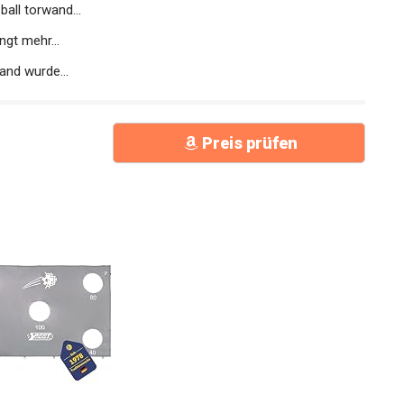
all torwand...
ngt mehr...
and wurde...
Preis prüfen