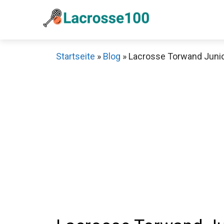
Zum
Inhalt
springen
Startseite
»
Blog
»
Lacrosse Torwand Junior
Sch