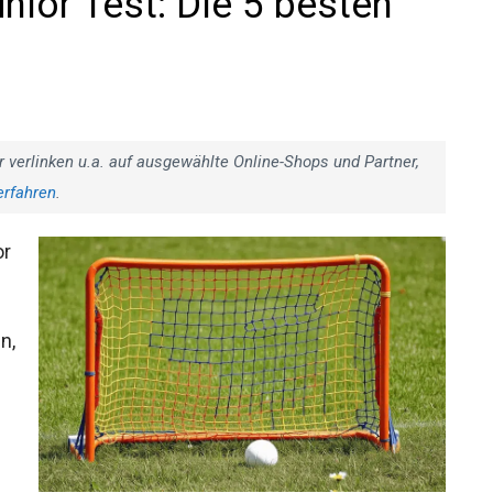
ior Test: Die 5 besten
r verlinken u.a. auf ausgewählte Online-Shops und Partner,
erfahren
.
or
n,