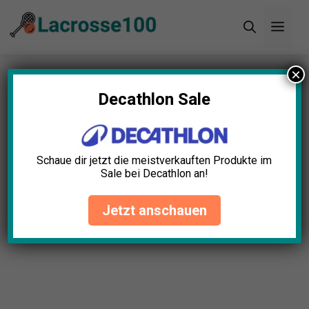
Zum
Men
Inhalt
springen
×
Startseite
»
Blog
»
Unterschied Indoor vs. Outdoor
Lacrosse: Die Fakten im Blick
Decathlon Sale
Unterschied Indoor vs.
Outdoor Lacrosse: Die Fakten
Schaue dir jetzt die meistverkauften Produkte im
im Blick
Sale bei Decathlon an!
Nora Ludwig
August 5, 2025
Jetzt anschauen