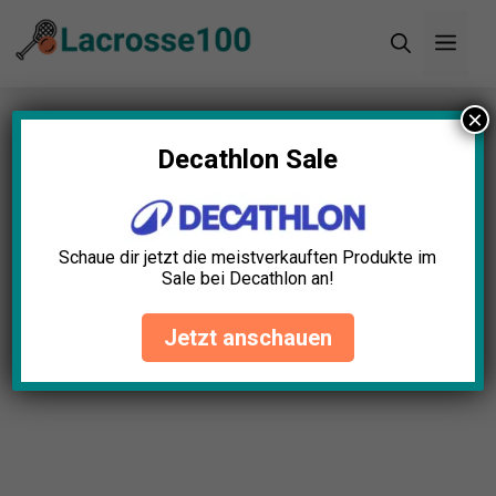
Zum
Men
Inhalt
springen
×
Startseite
»
Blog
»
Lacrosse Rückprallwand Test:
Die 10 besten (Bestenliste)
Decathlon Sale
Lacrosse Rückprallwand Test:
Die 10 besten (Bestenliste)
Schaue dir jetzt die meistverkauften Produkte im
Sale bei Decathlon an!
Nora Ludwig
April 23, 2025
Jetzt anschauen